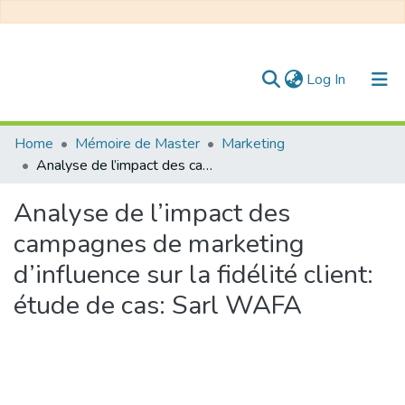
(current)
Log In
Communities & Collections
Home
Mémoire de Master
Marketing
Analyse de l’impact des campagnes de marketing d’influence sur la fidélité client: étude de cas: Sarl WAFA
All of DSpace
Analyse de l’impact des
Statistics
campagnes de marketing
d’influence sur la fidélité client:
étude de cas: Sarl WAFA