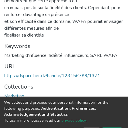
démontrent que cette approche a eu
un impact positif sur la fidélité des clients. Cependant, pour
renforcer davantage sa présence
et son efficacité dans ce domaine, WAFA pourrait envisager
différentes mesures afin de
fidéliser sa clientèle
Keywords
Marketing d’influence
,
fidélité
,
influenceurs
,
SARL WAFA
URI
https://dspace.hec.dz/handle/123456789/1371
Collections
Marketing
We collect and process your personal information for the
following purposes:
Authentication, Preferences,
Full item page
Acknowledgement and Statistics
.
To learn more, please read our
privacy policy
.
DSpace software
copyright © 2002-2026
LYRASIS