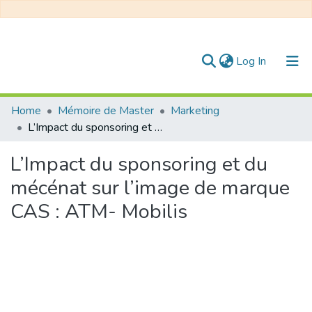
(current)
Log In
Communities & Collections
Home
Mémoire de Master
Marketing
L’Impact du sponsoring et du mécénat sur l’image de marque CAS : ATM- Mobilis
All of DSpace
L’Impact du sponsoring et du
Statistics
mécénat sur l’image de marque
CAS : ATM- Mobilis