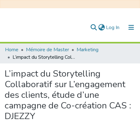
(current)
Log In
Communities & Collections
Home
Mémoire de Master
Marketing
L’impact du Storytelling Collaboratif sur L’engagement des clients, étude d’une campagne de Co-création CAS : DJEZZY
All of DSpace
L’impact du Storytelling
Statistics
Collaboratif sur L’engagement
des clients, étude d’une
campagne de Co-création CAS :
DJEZZY