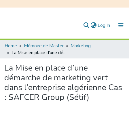
(current)
Log In
Communities & Collections
Home
Mémoire de Master
Marketing
La Mise en place d’une démarche de marketing vert dans l’entreprise algérienne Cas : SAFCER Group (Sétif)
All of DSpace
La Mise en place d’une
Statistics
démarche de marketing vert
dans l’entreprise algérienne Cas
: SAFCER Group (Sétif)