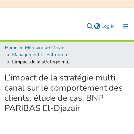
(current)
Log In
Communities & Collections
Home
Mémoire de Master
Management et Entrepreneuriat
All of DSpace
L’impact de la stratégie multi-canal sur le comportement des clients: étude de cas: BNP PARIBAS El-Djazair
Statistics
L’impact de la stratégie multi-
canal sur le comportement des
clients: étude de cas: BNP
PARIBAS El-Djazair