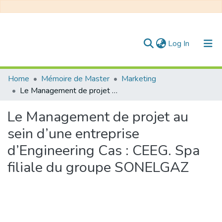
(current)
Log In
Communities & Collections
Home
Mémoire de Master
Marketing
Le Management de projet au sein d’une entreprise d’Engineering Cas : CEEG. Spa filiale du groupe SONELGAZ
All of DSpace
Le Management de projet au
Statistics
sein d’une entreprise
d’Engineering Cas : CEEG. Spa
filiale du groupe SONELGAZ