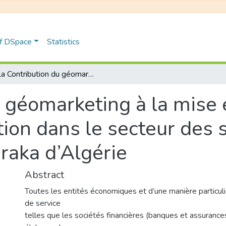
of DSpace
Statistics
La Contribution du géomarketing à la mise en place d’un réseau de distribution dans le secteur des services Etude de cas : Banque Al Baraka d’Algérie
 géomarketing à la mise 
tion dans le secteur des 
raka d’Algérie
Abstract
Toutes les entités économiques et d’une manière particuliè
de service
telles que les sociétés financières (banques et assuranc