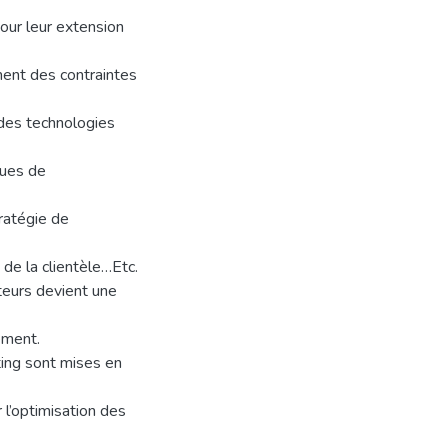
pour leur extension
ent des contraintes
 des technologies
ques de
tratégie de
 de la clientèle…Etc.
cteurs devient une
ement.
ing sont mises en
r l’optimisation des