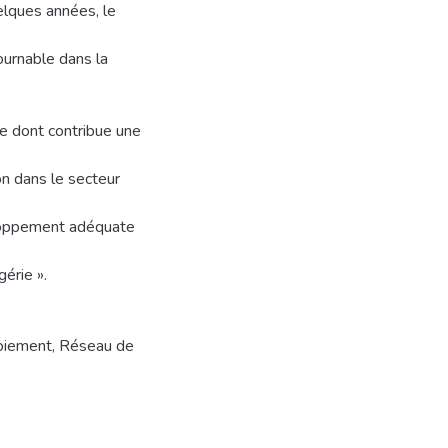
elques années, le
ournable dans la
re dont contribue une
on dans le secteur
eloppement adéquate
gérie ».
oiement
,
Réseau de