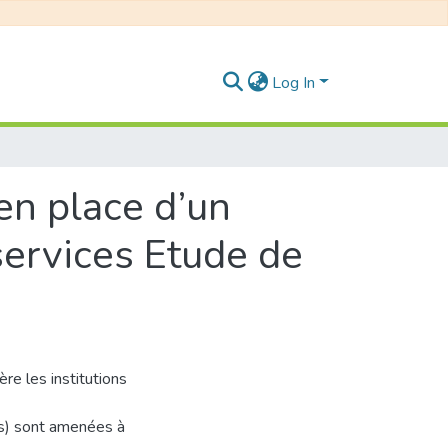
Log In
en place d’un
services Etude de
re les institutions
es) sont amenées à