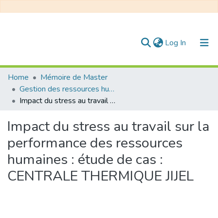
(current)
Log In
Communities & Collections
Home
Mémoire de Master
Gestion des ressources humaines
All of DSpace
Impact du stress au travail sur la performance des ressources humaines : étude de cas : CENTRALE THERMIQUE JIJEL
Statistics
Impact du stress au travail sur la
performance des ressources
humaines : étude de cas :
CENTRALE THERMIQUE JIJEL