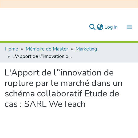
(current)
Log In
Communities & Collections
Home
Mémoire de Master
Marketing
L'Apport de l‟innovation de rupture par le marché dans un schéma collaboratif Etude de cas : SARL WeTeach
All of DSpace
L'Apport de l‟innovation de
Statistics
rupture par le marché dans un
schéma collaboratif Etude de
cas : SARL WeTeach