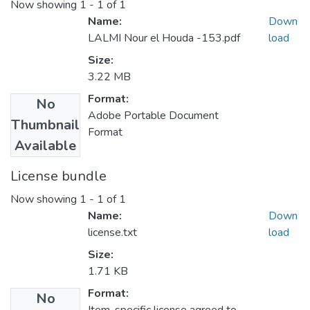
Now showing
1 - 1 of 1
Name:
Down
LALMI Nour el Houda -153.pdf
load
Size:
3.22 MB
Format:
No
Adobe Portable Document
Thumbnail
Format
Available
License bundle
Now showing
1 - 1 of 1
Name:
Down
license.txt
load
Size:
1.71 KB
Format:
No