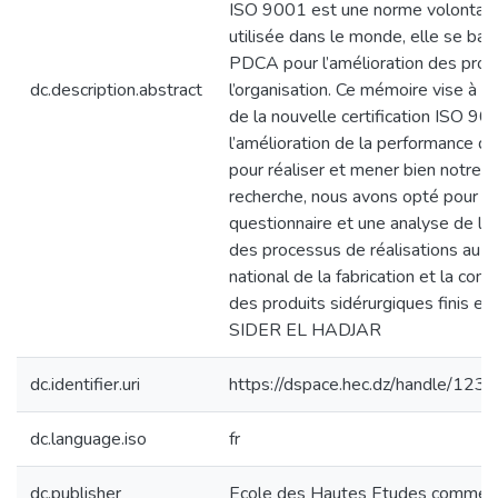
ISO 9001 est une norme volontaire
utilisée dans le monde, elle se base
PDCA pour l’amélioration des pro
dc.description.abstract
l’organisation. Ce mémoire vise à ét
de la nouvelle certification ISO 9
l’amélioration de la performance d
pour réaliser et mener bien notre tr
recherche, nous avons opté pour u
questionnaire et une analyse de la
des processus de réalisations au s
national de la fabrication et la com
des produits sidérurgiques finis et 
SIDER EL HADJAR
dc.identifier.uri
https://dspace.hec.dz/handle/1
dc.language.iso
fr
dc.publisher
Ecole des Hautes Etudes commerc