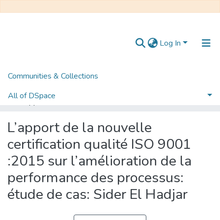
Log In
Communities & Collections
Home
Mémoire de Master
Management et Entrepreneuriat
All of DSpace
L’apport de la nouvelle certification qualité ISO 9001 :2015 sur l’amélioration de la performance des processus: étude de cas: Sider El Hadjar
Statistics
L’apport de la nouvelle
certification qualité ISO 9001
:2015 sur l’amélioration de la
performance des processus:
étude de cas: Sider El Hadjar