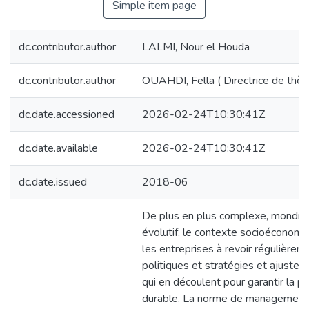
Simple item page
dc.contributor.author
LALMI, Nour el Houda
dc.contributor.author
OUAHDI, Fella ( Directrice de thès
dc.date.accessioned
2026-02-24T10:30:41Z
dc.date.available
2026-02-24T10:30:41Z
dc.date.issued
2018-06
De plus en plus complexe, mondial
évolutif, le contexte socioéconomi
les entreprises à revoir régulièrem
politiques et stratégies et ajuster 
qui en découlent pour garantir la 
durable. La norme de management d