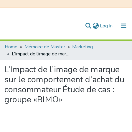
(current)
Log In
Communities & Collections
Home
Mémoire de Master
Marketing
L’Impact de l’image de marque sur le comportement d’achat du consommateur Étude de cas : groupe «BIMO»
All of DSpace
L’Impact de l’image de marque
Statistics
sur le comportement d’achat du
consommateur Étude de cas :
groupe «BIMO»