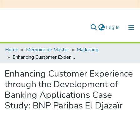
(current)
Log In
Communities & Collections
Home
Mémoire de Master
Marketing
Enhancing Customer Experience through the Development of Banking Applications Case Study: BNP Paribas El Djazaïr
All of DSpace
Enhancing Customer Experience
Statistics
through the Development of
Banking Applications Case
Study: BNP Paribas El Djazaïr