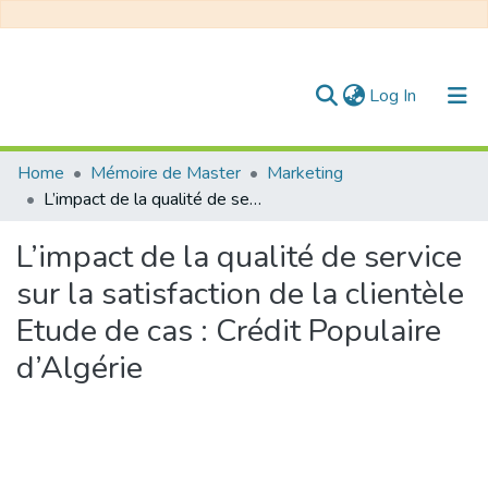
(current)
Log In
Communities & Collections
Home
Mémoire de Master
Marketing
L’impact de la qualité de service sur la satisfaction de la clientèle Etude de cas : Crédit Populaire d’Algérie
All of DSpace
L’impact de la qualité de service
Statistics
sur la satisfaction de la clientèle
Etude de cas : Crédit Populaire
d’Algérie