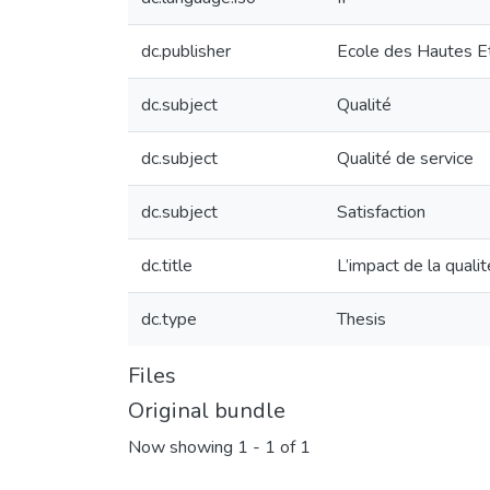
dc.publisher
Ecole des Hautes E
dc.subject
Qualité
dc.subject
Qualité de service
dc.subject
Satisfaction
dc.title
L’impact de la qualit
dc.type
Thesis
Files
Original bundle
Now showing
1 - 1 of 1