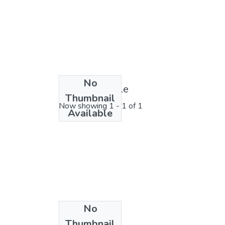
No
License bundle
Thumbnail
Now showing
1 - 1 of 1
Available
No
Collections
Thumbnail