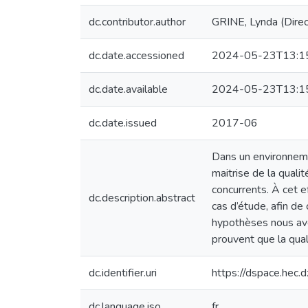
dc.contributor.author
GRINE, Lynda (Direc
dc.date.accessioned
2024-05-23T13:1
dc.date.available
2024-05-23T13:1
dc.date.issued
2017-06
Dans un environnemen
maitrise de la qualit
concurrents. À cet 
dc.description.abstract
cas d’étude, afin de 
hypothèses nous avo
prouvent que la quali
dc.identifier.uri
https://dspace.hec
dc.language.iso
fr