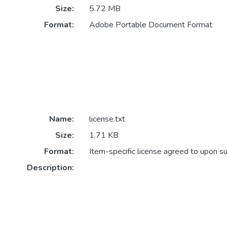
Size:
5.72 MB
Format:
Adobe Portable Document Format
Name:
license.txt
Size:
1.71 KB
Format:
Item-specific license agreed to upon s
Description: