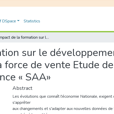
of DSpace
Statistics
Impact de la formation sur le développement des compétences de la force de vente Etude de cas : société nationale d’assurance « SAA»
ation sur le développeme
force de vente Etude de 
ance « SAA»
Abstract
Les évolutions que connaît l'économie Nationale, exigent
s'apprêter
aux changements et s'adapter aux nouvelles données de 