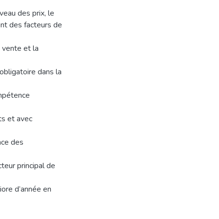
veau des prix, le
ent des facteurs de
 vente et la
obligatoire dans la
ompétence
ts et avec
nce des
teur principal de
liore d’année en