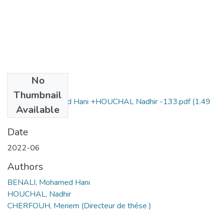
No
Files
Thumbnail
BENALI Mohamed Hani +HOUCHAL Nadhir -133.pdf
(1.49
Available
MB)
Date
2022-06
Authors
BENALI, Mohamed Hani
HOUCHAL, Nadhir
CHERFOUH, Meriem (Directeur de thése )