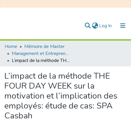
(current)
Log In
Communities & Collections
Home
Mémoire de Master
Management et Entrepreneuriat
All of DSpace
L’impact de la méthode THE FOUR DAY WEEK sur la motivation et l’implication des employés: étude de cas: SPA Casbah
Statistics
L’impact de la méthode THE
FOUR DAY WEEK sur la
motivation et l’implication des
employés: étude de cas: SPA
Casbah