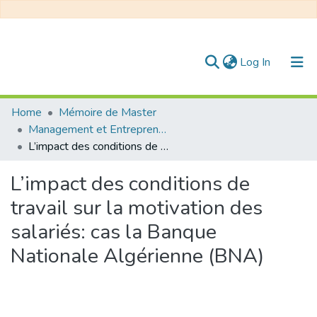
(current)
Log In
Communities & Collections
Home
Mémoire de Master
Management et Entrepreneuriat
All of DSpace
L’impact des conditions de travail sur la motivation des salariés: cas la Banque Nationale Algérienne (BNA)
Statistics
L’impact des conditions de
travail sur la motivation des
salariés: cas la Banque
Nationale Algérienne (BNA)