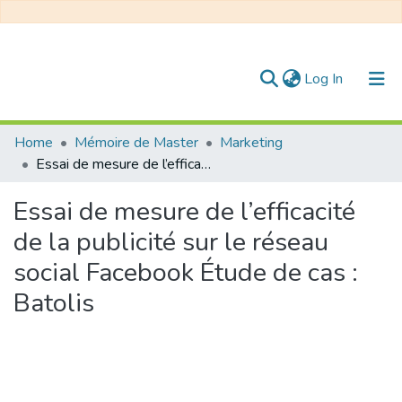
(current)
Log In
Communities & Collections
Home
Mémoire de Master
Marketing
Essai de mesure de l’efficacité de la publicité sur le réseau social Facebook Étude de cas : Batolis
All of DSpace
Essai de mesure de l’efficacité
Statistics
de la publicité sur le réseau
social Facebook Étude de cas :
Batolis