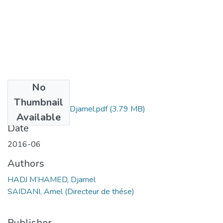
No
Files
Thumbnail
HADJ M’HAMED Djamel.pdf
(3.79 MB)
Available
Date
2016-06
Authors
HADJ M’HAMED, Djamel
SAIDANI, Amel (Directeur de thése)
Publisher