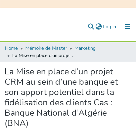
(current)
Log In
Communities & Collections
Home
Mémoire de Master
Marketing
La Mise en place d’un projet CRM au sein d’une banque et son apport potentiel dans la fidélisation des clients Cas : Banque National d’Algérie (BNA)
All of DSpace
La Mise en place d’un projet
Statistics
CRM au sein d’une banque et
son apport potentiel dans la
fidélisation des clients Cas :
Banque National d’Algérie
(BNA)