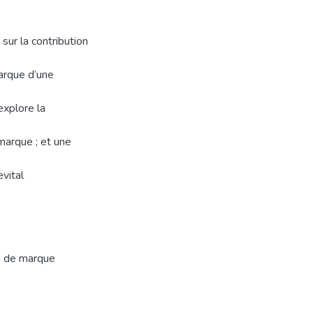
ur la contribution
arque d’une
explore la
 marque ; et une
vital
 de marque