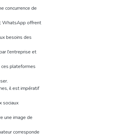
ne concurrence de
et WhatsApp offrent
aux besoins des
par l'entreprise et
ur ces plateformes
ser.
es, il est impératif
x sociaux
ire une image de
mmateur corresponde