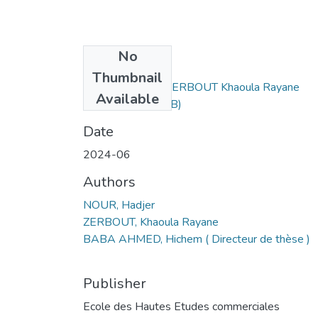
No
Files
Thumbnail
NOUR Hadjer + ZERBOUT Khaoula Rayane
Available
-077.pdf
(3.85 MB)
Date
2024-06
Authors
NOUR, Hadjer
ZERBOUT, Khaoula Rayane
BABA AHMED, Hichem ( Directeur de thèse )
Publisher
Ecole des Hautes Etudes commerciales