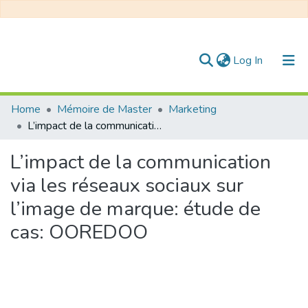
(current)
Log In
Communities & Collections
Home
Mémoire de Master
Marketing
L’impact de la communication via les réseaux sociaux sur l’image de marque: étude de cas: OOREDOO
All of DSpace
L’impact de la communication
Statistics
via les réseaux sociaux sur
l’image de marque: étude de
cas: OOREDOO