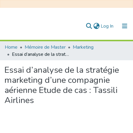
(current)
Log In
Communities & Collections
Home
Mémoire de Master
Marketing
Essai d’analyse de la stratégie marketing d’une compagnie aérienne Etude de cas : Tassili Airlines
All of DSpace
Essai d’analyse de la stratégie
Statistics
marketing d’une compagnie
aérienne Etude de cas : Tassili
Airlines