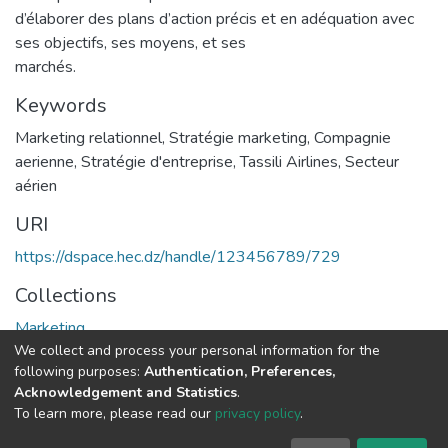
d’élaborer des plans d’action précis et en adéquation avec
ses objectifs, ses moyens, et ses
marchés.
Keywords
Marketing relationnel
,
Stratégie marketing
,
Compagnie
aerienne
,
Stratégie d'entreprise
,
Tassili Airlines
,
Secteur
aérien
URI
https://dspace.hec.dz/handle/123456789/729
Collections
Marketing
We collect and process your personal information for the
following purposes:
Authentication, Preferences,
Full item page
Acknowledgement and Statistics
.
To learn more, please read our
privacy policy
.
DSpace software
copyright © 2002-2026
LYRASIS