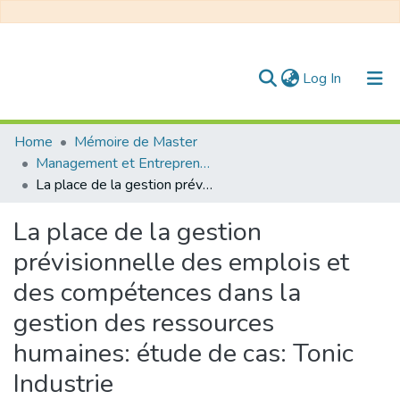
(current)
Log In
Communities & Collections
Home
Mémoire de Master
Management et Entrepreneuriat
All of DSpace
La place de la gestion prévisionnelle des emplois et des compétences dans la gestion des ressources humaines: étude de cas: Tonic Industrie
Statistics
La place de la gestion
prévisionnelle des emplois et
des compétences dans la
gestion des ressources
humaines: étude de cas: Tonic
Industrie