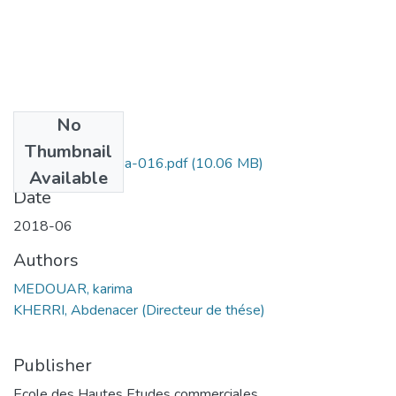
No
Files
Thumbnail
MEDOUAR Karima-016.pdf
(10.06 MB)
Available
Date
2018-06
Authors
MEDOUAR, karima
KHERRI, Abdenacer (Directeur de thése)
Publisher
Ecole des Hautes Etudes commerciales