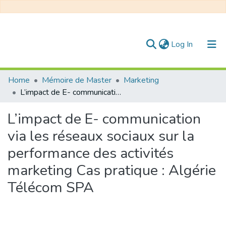
(current)
Log In
Communities & Collections
Home
Mémoire de Master
Marketing
L’impact de E- communication via les réseaux sociaux sur la performance des activités marketing Cas pratique : Algérie Télécom SPA
All of DSpace
L’impact de E- communication
Statistics
via les réseaux sociaux sur la
performance des activités
marketing Cas pratique : Algérie
Télécom SPA