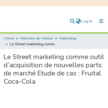
(current)
Log In
Communities & Collections
Home
Mémoire de Master
Marketing
Le Street marketing comme outil d’acquisition de nouvelles parts de marché Etude de cas : Fruital Coca-Cola
All of DSpace
Le Street marketing comme outil
Statistics
d’acquisition de nouvelles parts
de marché Etude de cas : Fruital
Coca-Cola