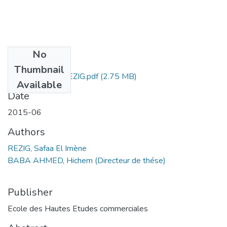
No
Files
Thumbnail
Safaa El Imène REZIG.pdf
(2.75 MB)
Available
Date
2015-06
Authors
REZIG, Safaa El Imène
BABA AHMED, Hichem (Directeur de thése)
Publisher
Ecole des Hautes Etudes commerciales