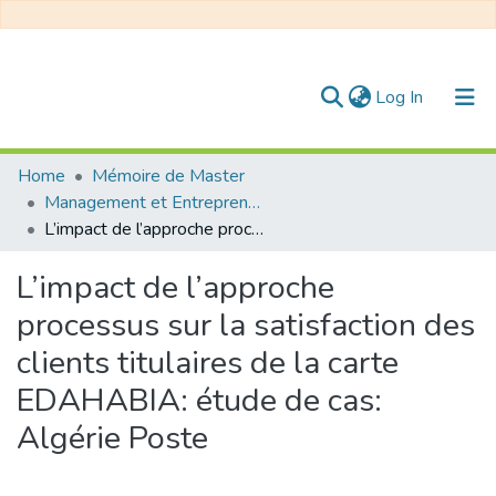
(current)
Log In
Communities & Collections
Home
Mémoire de Master
Management et Entrepreneuriat
All of DSpace
L’impact de l’approche processus sur la satisfaction des clients titulaires de la carte EDAHABIA: étude de cas: Algérie Poste
Statistics
L’impact de l’approche
processus sur la satisfaction des
clients titulaires de la carte
EDAHABIA: étude de cas:
Algérie Poste