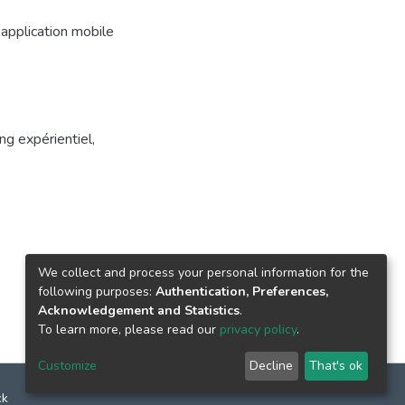
application mobile
ng expérientiel
,
We collect and process your personal information for the
following purposes:
Authentication, Preferences,
Acknowledgement and Statistics
.
To learn more, please read our
privacy policy
.
Customize
Decline
That's ok
ck