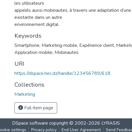
les utilisateurs
appelés aussi mobinautes, à travers une adaptation d’une 
existante dans un autre
environnement digital.
Keywords
Smartphone
,
Marketing mobile
,
Expérience client
,
Marketi
Application mobile
,
Mobinautes
URI
https://dspace.hec.dz/handle/123456789/618
Collections
Marketing
Full item page
DSpace software
copyright © 2002-2026
LYRASIS
ookie settings
Privacy policy
End User Agreement
Send Feedba